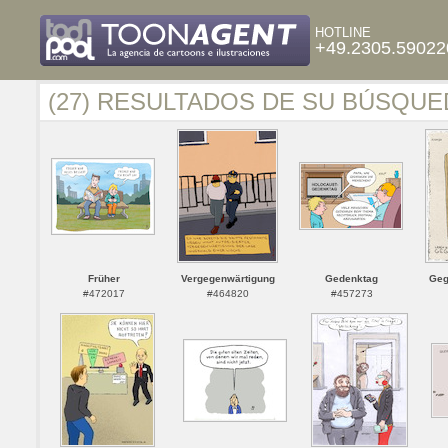
HOTLINE
+49.2305.59022
(27) RESULTADOS DE SU BÚSQUE
Früher
Vergegenwärtigung
Gedenktag
Geg
#472017
#464820
#457273