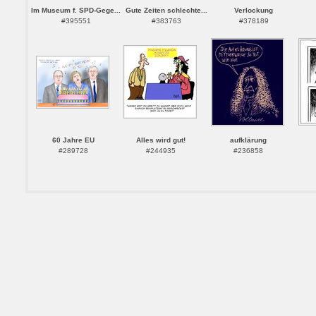
Im Museum f. SPD-Gege...
Gute Zeiten schlechte...
Verlockung
#395551
#383763
#378189
60 Jahre EU
Alles wird gut!
aufklärung
#289728
#244935
#236858