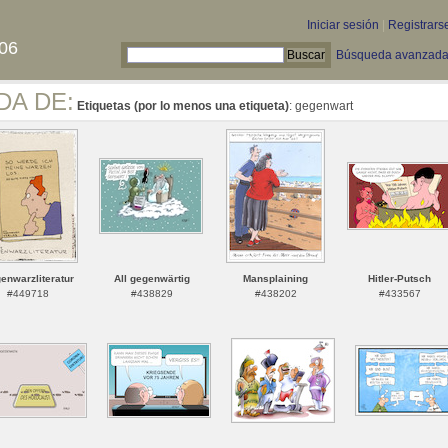
Iniciar sesión
|
Registrars
06
Búsqueda avanzad
DA DE:
Etiquetas (por lo menos una etiqueta)
: gegenwart
enwarzliteratur
All gegenwärtig
Mansplaining
Hitler-Putsch
#449718
#438829
#438202
#433567