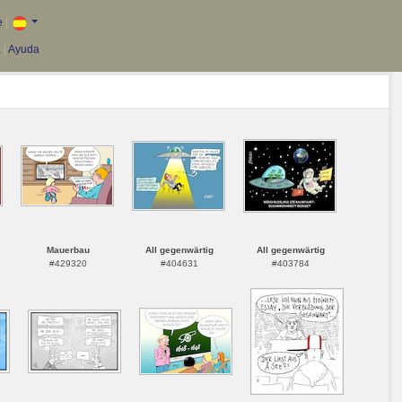
e
|
a
|
Ayuda
Mauerbau
All gegenwärtig
All gegenwärtig
#429320
#404631
#403784