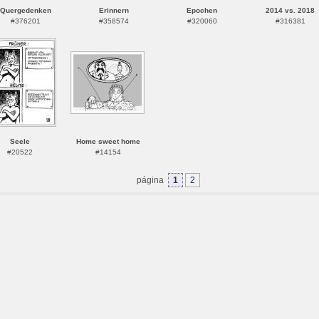
Quergedenken
Erinnern
Epochen
2014 vs. 2018
#376201
#358574
#320060
#316381
Seele
Home sweet home
#20522
#14154
página
1
2