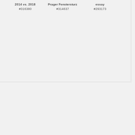
2014 vs. 2018
Prager Fenstersturz
essay
#316380
#314637
#293173