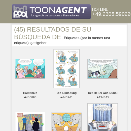
HOTLINE
+49.2305.59022
(45) RESULTADOS DE SU
BÚSQUEDA DE:
Etiquetas (por lo menos una
etiqueta)
: gastgeber
Halbfinale
Die Einladung
Der Heiler aus Dubai
#446893
#445941
#434845