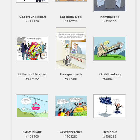
Gastfreundschaft
Narendra Modi
Kaminabend
#431256
#430730
#420709
Böller für Ukrainer
Gastgeschenk
Gipfelbanking
#417952
#417389
#408403
Gipfelbilanz
Gewaltbereites
Regiepult
#408400
#408283
#408281