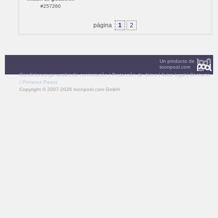
#257260
página
1
2
Un producto de
toonpool.com
Condiciones generales de contratación
|
Protección de datos
|
Aviso legal
|
Contacto
|
Primeros Pasos
Copyright © 2007-2026 toonpool.com GmbH