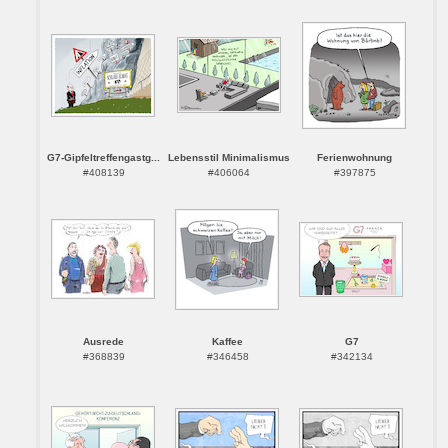
G7-Gipfeltreffengastg...
Lebensstil Minimalismus
Ferienwohnung
#408139
#406064
#397875
Ausrede
Kaffee
G7
#368839
#346458
#342134