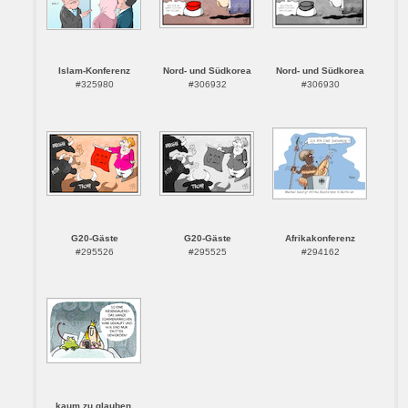
Islam-Konferenz
Nord- und Südkorea
Nord- und Südkorea
#325980
#306932
#306930
G20-Gäste
G20-Gäste
Afrikakonferenz
#295526
#295525
#294162
..kaum zu glauben...