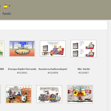
e
|
a
|
Ayuda
 WM
Europa-Gipfel-Vorrunde
Kanzlerschaftsendspiel
Wer bleibt
#316891
#316889
#316887