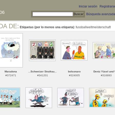
Iniciar sesión
|
Registrars
06
Búsqueda avanzad
DA DE:
Etiquetas (por lo menos una etiqueta)
: fussballweltmeisterschaft
Maradona
...Schweizer Strafrau...
bolsonaro
Deniz Yücel und
#372471
#341201
#324005
#316893