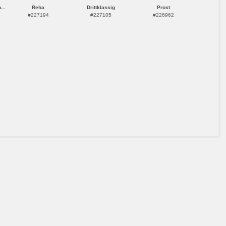
...
Reha
Drittklassig
Prost
#227194
#227105
#226962