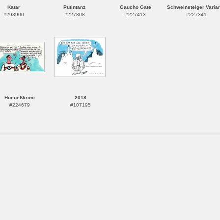
Katar
Putintanz
Gaucho Gate
Schweinsteiger Varian
#293900
#227808
#227413
#227341
Hoeneßkrimi
2018
#224679
#107195