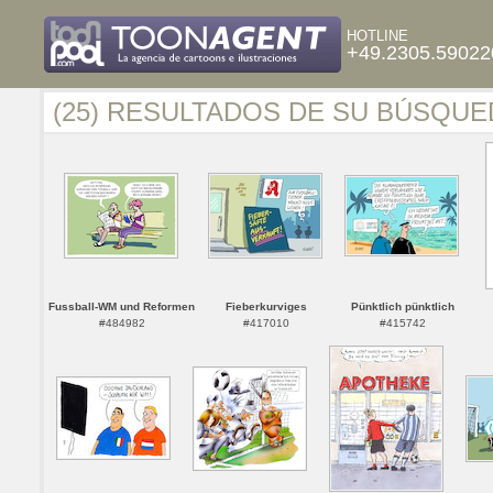
HOTLINE
+49.2305.59022
(25) RESULTADOS DE SU BÚSQUE
Fussball-WM und Reformen
Fieberkurviges
Pünktlich pünktlich
#484982
#417010
#415742