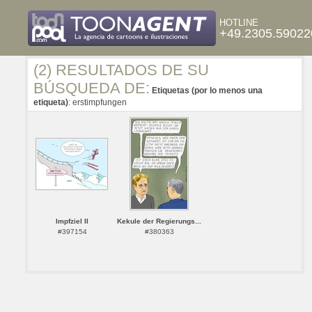
HOTLINE
+49.2305.59022
(2) RESULTADOS DE SU
BÚSQUEDA DE:
Etiquetas (por lo menos una
etiqueta)
: erstimpfungen
Impfziel II
Kekule der Regierungs...
#397154
#380363