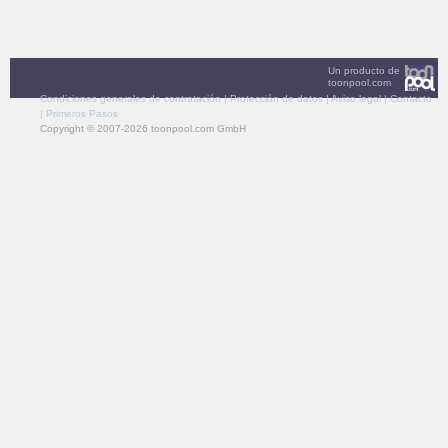
Un producto de
toonpool.com
Condiciones generales de contratación
|
Protección de datos
|
Aviso legal
|
Contacto
|
Primeros Pasos
Copyright © 2007-2026 toonpool.com GmbH