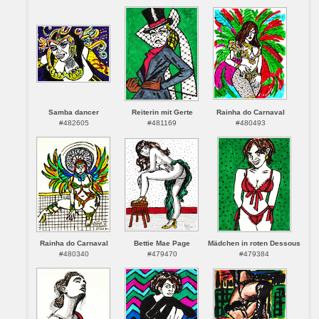
Samba dancer
Reiterin mit Gerte
Rainha do Carnaval
#482605
#481169
#480493
Rainha do Carnaval
Bettie Mae Page
Mädchen in roten Dessous
#480340
#479470
#479384