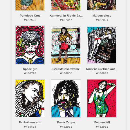
Penelope Cruz
Karneval in Rio de Ja...
Maison close
#487522
#487357
#487001
Space girl
Bordsteinschwalbe
Marlene Dietrich auf ...
#484798
#484660
#484632
Palästinenserin
Frank Zappa
Fotomodell
#484474
#482963
#482961