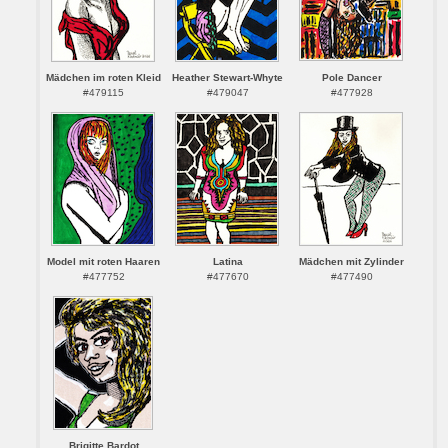
Mädchen im roten Kleid
Heather Stewart-Whyte
Pole Dancer
#479115
#479047
#477928
Model mit roten Haaren
Latina
Mädchen mit Zylinder
#477752
#477670
#477490
Brigitte Bardot