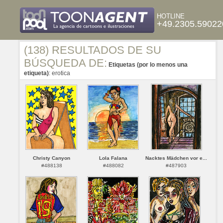
HOTLINE
+49.2305.59022
(138) RESULTADOS DE SU
BÚSQUEDA DE:
Etiquetas (por lo menos una
etiqueta)
: erotica
Christy Canyon
Lola Falana
Nacktes Mädchen vor e...
#488138
#488082
#487903