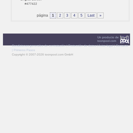
#477422
página
1
2
3
4
5
Last
»
Un producto de
toonpool.com
Condiciones generales de contratación
|
Protección de datos
|
Aviso legal
|
Contacto
|
Primeros Pasos
Copyright © 2007-2026 toonpool.com GmbH