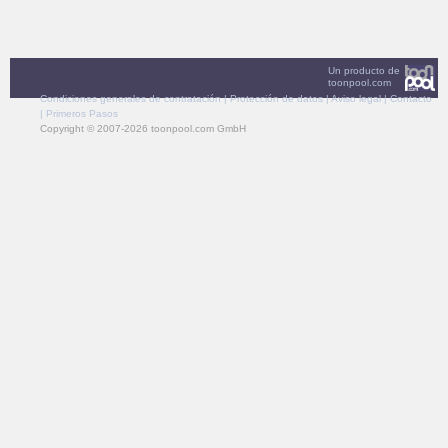
Un producto de
toonpool.com
Condiciones generales de contratación
|
Protección de datos
|
Aviso legal
|
Contacto
|
Primeros Pasos
Copyright © 2007-2026 toonpool.com GmbH