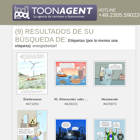
HOTLINE
+49.2305.59022
(9) RESULTADOS DE SU
BÚSQUEDA DE:
Etiquetas (por lo menos una
etiqueta)
: energiebedarf
Elektrozaun
KI. Klimaretter oder ...
Heizwende
#471651
#429231
#425873