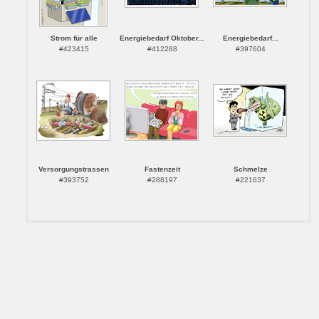
Strom für alle
Energiebedarf Oktober...
Energiebedarf...
#423415
#412288
#397604
Versorgungstrassen
Fastenzeit
Schmelze
#393752
#288197
#221637