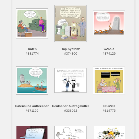
Daten
Top System!
GAIA-X
#381774
#374300
#374129
Datensilos aufbrechen
Deutscher Auftragskiller
DSGVO
#371199
#338962
#314775