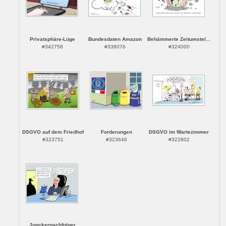
Privatsphäre-Lüge
Bundesdaten Amazon
Behämmerte Zeitumstel...
#342758
#338076
#324000
DSGVO auf dem Friedhof
Forderungen
DSGVO im Wartezimmer
#323751
#323646
#322802
Junckernachfolger