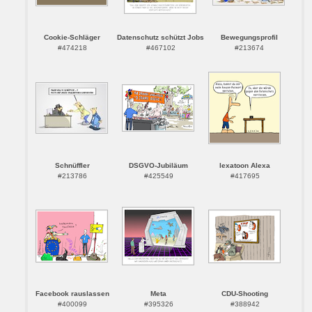
Cookie-Schläger
Datenschutz schützt Jobs
Bewegungsprofil
#474218
#467102
#213674
Schnüffler
DSGVO-Jubiläum
lexatoon Alexa
#213786
#425549
#417695
Facebook rauslassen
Meta
CDU-Shooting
#400099
#395326
#388942