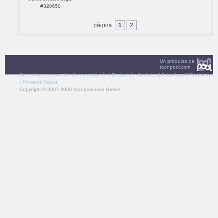
#320650
página
1
2
Un producto de
toonpool.com
Condiciones generales de contratación
|
Protección de datos
|
Aviso legal
|
Contacto
|
Primeros Pasos
Copyright © 2007-2026 toonpool.com GmbH