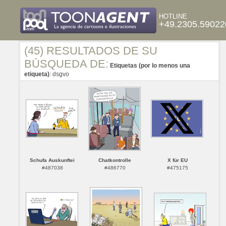
HOTLINE
+49.2305.59022
(45) RESULTADOS DE SU
BÚSQUEDA DE:
Etiquetas (por lo menos una
etiqueta)
: dsgvo
Schufa Auskunftei
Chatkontrolle
X für EU
#487038
#486770
#475175