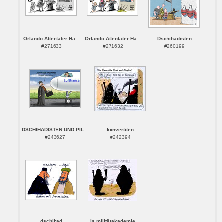
Orlando Attentäter Ha...
Orlando Attentäter Ha...
Dschihadisten
#271633
#271632
#260199
DSCHIHADISTEN UND PIL...
konvertiten
#243627
#242394
dschihad
is militärakademie