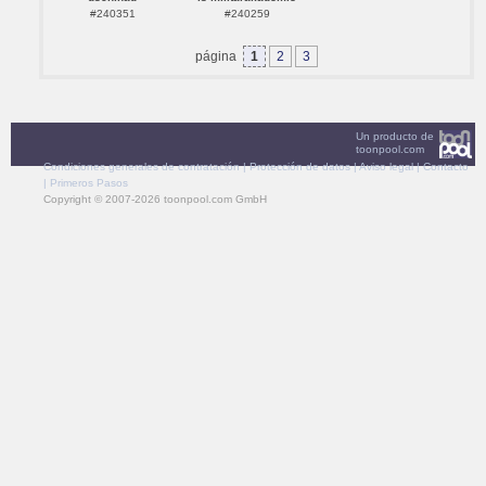
#240351
#240259
página
1
2
3
Un producto de
toonpool.com
Condiciones generales de contratación
|
Protección de datos
|
Aviso legal
|
Contacto
|
Primeros Pasos
Copyright © 2007-2026 toonpool.com GmbH