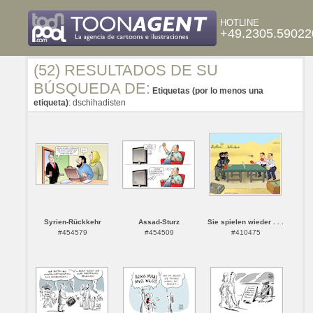
HOTLINE
+49.2305.59022
(52) RESULTADOS DE SU
BÚSQUEDA DE:
Etiquetas (por lo menos una
etiqueta)
: dschihadisten
Syrien-Rückkehr
Assad-Sturz
Sie spielen wieder . . .
#454579
#454509
#410475