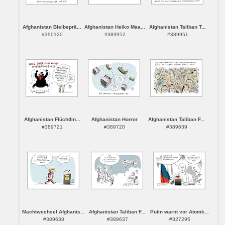
Afghanistan Bleibeprä...
Afghanistan Heiko Maa...
Afghanistan Taliban T...
#390120
#389952
#389951
Afghanistan Flüchtlin...
Afghanistan Horror
Afghanistan Taliban F...
#389721
#389720
#389639
Machtwechsel Afghanis...
Afghanistan Taliban F...
Putin warnt vor Atomk...
#389638
#389637
#327295