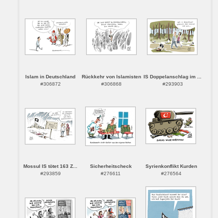
Islam in Deutschland
Rückkehr von Islamisten
IS Doppelanschlag im ...
#306872
#306868
#293903
Mossul IS tötet 163 Z...
Sicherheitscheck
Syrienkonflikt Kurden
#293859
#276611
#276564