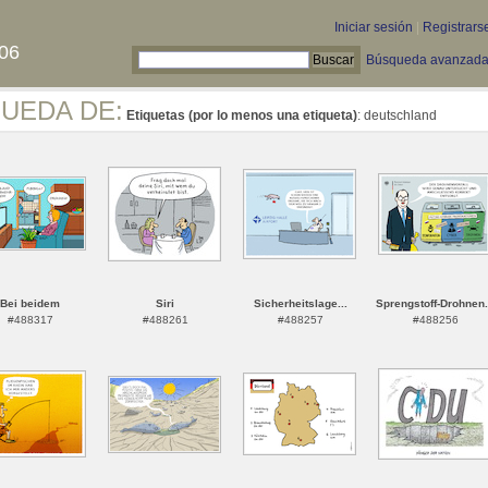
Iniciar sesión
|
Registrars
06
Búsqueda avanzad
QUEDA DE:
Etiquetas (por lo menos una etiqueta)
: deutschland
Bei beidem
Siri
Sicherheitslage...
Sprengstoff-Drohnen.
#488317
#488261
#488257
#488256