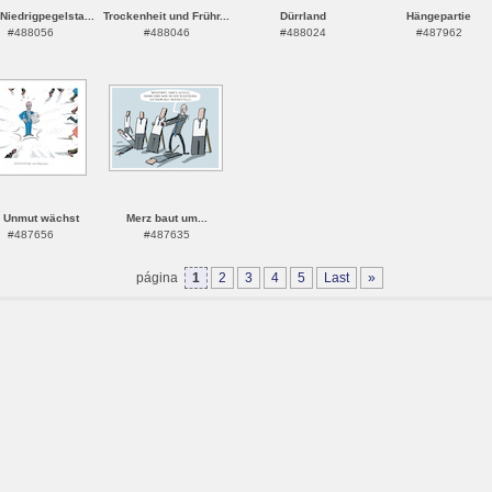
Niedrigpegelsta...
Trockenheit und Frühr...
Dürrland
Hängepartie
#488056
#488046
#488024
#487962
 Unmut wächst
Merz baut um...
#487656
#487635
página
1
2
3
4
5
Last
»