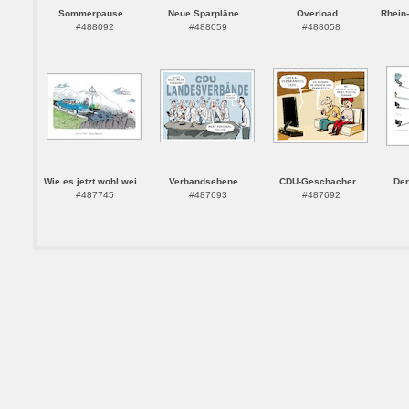
Sommerpause...
Neue Sparpläne...
Overload...
Rhein-
#488092
#488059
#488058
Wie es jetzt wohl wei...
Verbandsebene...
CDU-Geschacher...
Der
#487745
#487693
#487692