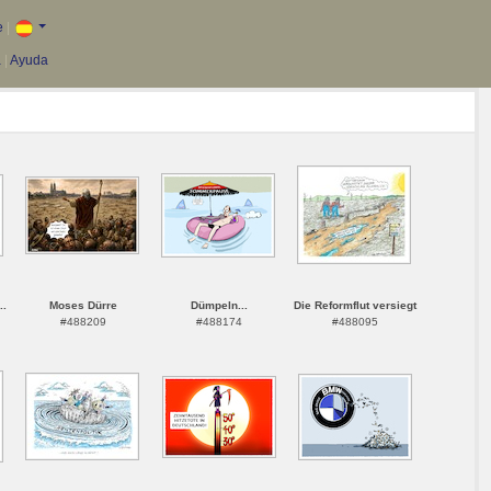
e
|
a
|
Ayuda
..
Moses Dürre
Dümpeln...
Die Reformflut versiegt
#488209
#488174
#488095