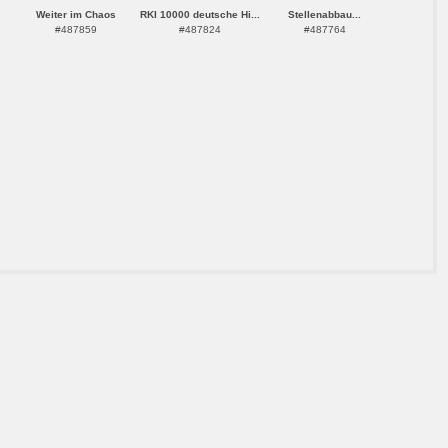
Weiter im Chaos
RKI 10000 deutsche Hi...
Stellenabbau...
#487859
#487824
#487764