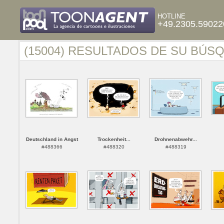
HOTLINE
+49.2305.59022
(15004) RESULTADOS DE SU BÚS
Deutschland in Angst
Trockenheit...
Drohnenabwehr...
#488366
#488320
#488319