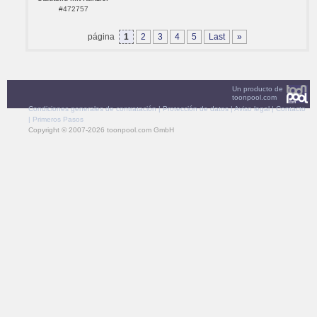
#472757
página
1
2
3
4
5
Last
»
Un producto de
toonpool.com
Condiciones generales de contratación
|
Protección de datos
|
Aviso legal
|
Contacto
|
Primeros Pasos
Copyright © 2007-2026 toonpool.com GmbH