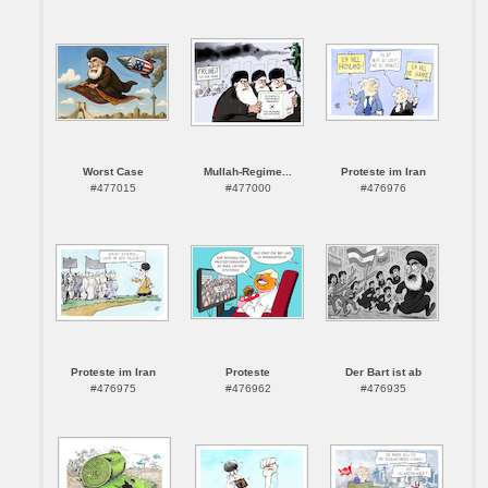
Worst Case
Mullah-Regime...
Proteste im Iran
#477015
#477000
#476976
Proteste im Iran
Proteste
Der Bart ist ab
#476975
#476962
#476935