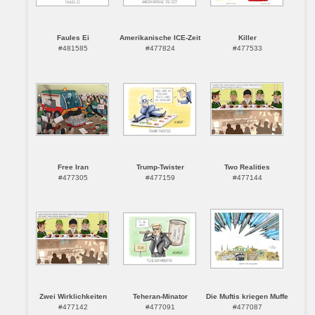
Faules Ei
Amerikanische ICE-Zeit
Killer
#481585
#477824
#477533
Free Iran
Trump-Twister
Two Realities
#477305
#477159
#477144
Zwei Wirklichkeiten
Teheran-Minator
Die Muftis kriegen Muffe
#477142
#477091
#477087