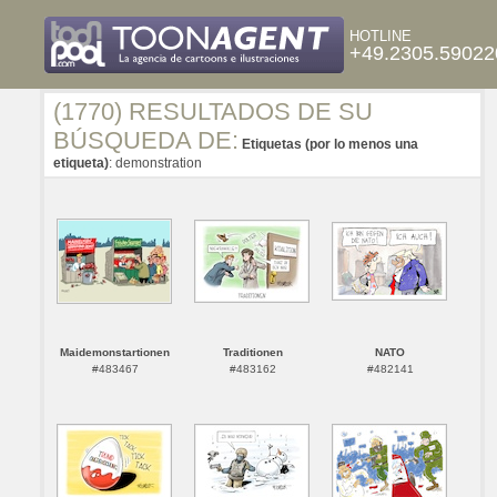
HOTLINE
+49.2305.59022
(1770) RESULTADOS DE SU
BÚSQUEDA DE:
Etiquetas (por lo menos una
etiqueta)
: demonstration
Maidemonstartionen
Traditionen
NATO
#483467
#483162
#482141