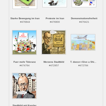
Starke Bewegung im Iran
Proteste im Iran
Demonstrationsfreiheit
#476844
#476800
#476421
Fuer mehr Toleranz
Merzens Stadtbild
T. doesn t Give a Shi...
#474764
#472957
#472784
Stadtbild mit Kanzler