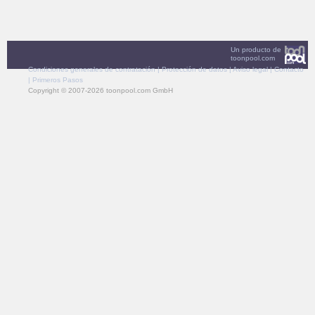
Un producto de
toonpool.com
Condiciones generales de contratación
|
Protección de datos
|
Aviso legal
|
Contacto
|
Primeros Pasos
Copyright © 2007-2026 toonpool.com GmbH