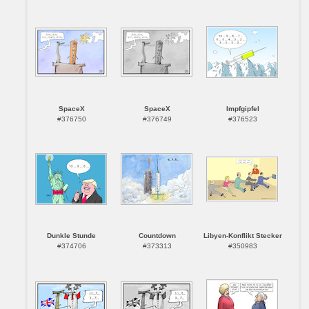
SpaceX
SpaceX
Impfgipfel
#376750
#376749
#376523
Dunkle Stunde
Countdown
Libyen-Konflikt Stecker
#374706
#373313
#350983