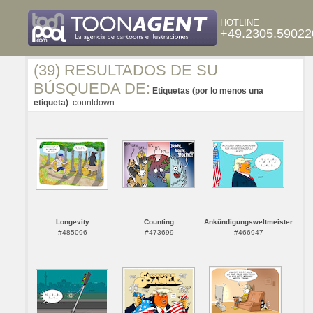
HOTLINE
+49.2305.59022
(39) RESULTADOS DE SU
BÚSQUEDA DE:
Etiquetas (por lo menos una
etiqueta)
: countdown
Longevity
Counting
Ankündigungsweltmeister
#485096
#473699
#466947