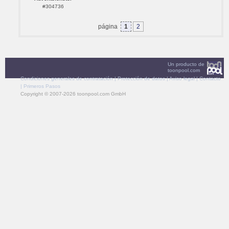
#304736
página
1
2
Un producto de
toonpool.com
Condiciones generales de contratación
|
Protección de datos
|
Aviso legal
|
Contacto
|
Primeros Pasos
Copyright © 2007-2026 toonpool.com GmbH