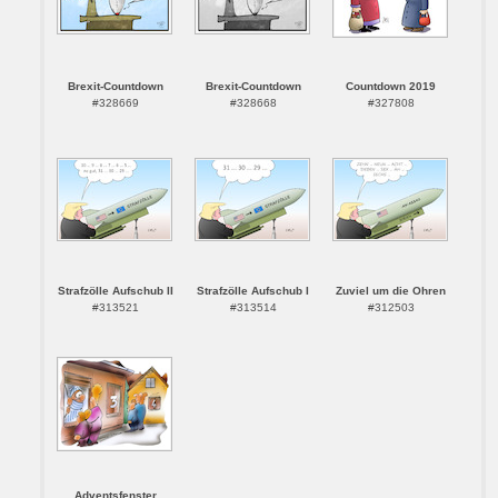
Brexit-Countdown
Brexit-Countdown
Countdown 2019
#328669
#328668
#327808
Strafzölle Aufschub II
Strafzölle Aufschub I
Zuviel um die Ohren
#313521
#313514
#312503
Adventsfenster