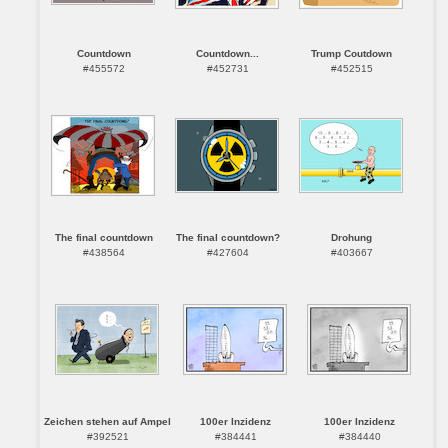
Countdown
Countdown...
Trump Coutdown
#455572
#452731
#452515
The final countdown
The final countdown?
Drohung
#438564
#427604
#403667
Zeichen stehen auf Ampel
100er Inzidenz
100er Inzidenz
#392521
#384441
#384440