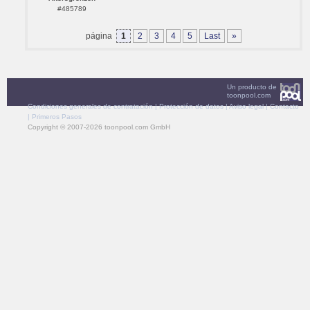
#485789
página
1
2
3
4
5
Last
»
Un producto de
toonpool.com
Condiciones generales de contratación
|
Protección de datos
|
Aviso legal
|
Contacto
|
Primeros Pasos
Copyright © 2007-2026 toonpool.com GmbH