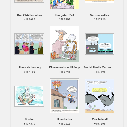
Die A1-Alternative
Ein guter Rat!
Vermasseltes
#487987
#487891
#487830
Alterssicherung
Einsamkeit und Pflege
Social Media Verbot u...
#487791
#487743
#487408
Suche
Exoskelett
Tier in Not!!
#487378
#487311
#487198