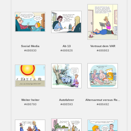
Social Media
Ab 13
Vertraut dem VAR
#486930
#486926
#486863
Weiter heiter
Autofahrer
Altersarmut versus Re...
#486760
#486593
#486492