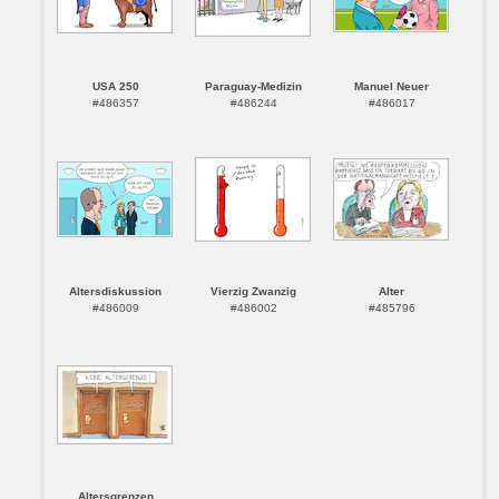
USA 250
Paraguay-Medizin
Manuel Neuer
#486357
#486244
#486017
Altersdiskussion
Vierzig Zwanzig
Alter
#486009
#486002
#485796
Altersgrenzen