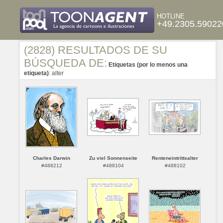
HOTLINE
+49.2305.59022
(2828) RESULTADOS DE SU
BÚSQUEDA DE:
Etiquetas (por lo menos una
etiqueta)
: alter
Charles Darwin
Zu viel Sonnenseite
Renteneintrittsalter
#488212
#488104
#488102