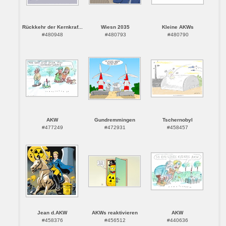
Rückkehr der Kernkraf...
Wiesn 2035
Kleine AKWs
#480948
#480793
#480790
AKW
Gundremmingen
Tschernobyl
#477249
#472931
#458457
Jean d.AKW
AKWs reaktivieren
AKW
#458376
#456512
#440636