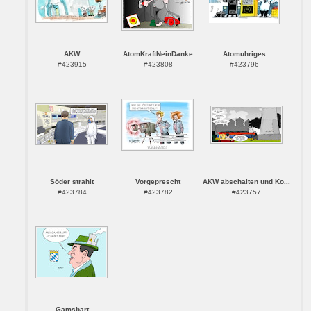
AKW
AtomKraftNeinDanke
Atomuhriges
#423915
#423808
#423796
Söder strahlt
Vorgeprescht
AKW abschalten und Ko...
#423784
#423782
#423757
Gamsbart