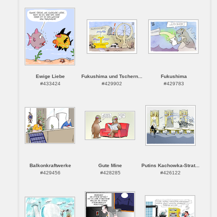
Ewige Liebe
Fukushima und Tschern...
Fukushima
#433424
#429902
#429783
Balkonkraftwerke
Gute Mine
Putins Kachowka-Strat...
#429456
#428285
#426122