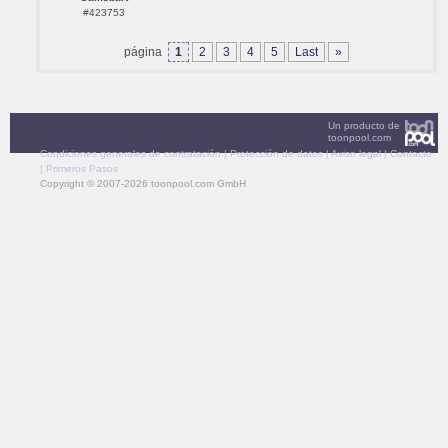
#423753
página
1
2
3
4
5
Last
»
Un producto de
toonpool.com
Condiciones generales de contratación
|
Protección de datos
|
Aviso legal
|
Contacto
|
Primeros Pasos
Copyright © 2007-2026 toonpool.com GmbH