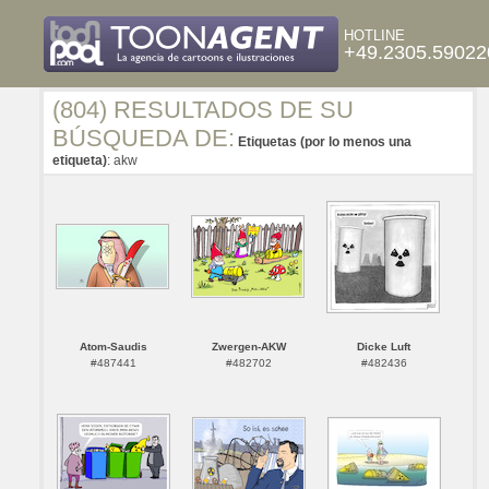
HOTLINE
+49.2305.59022
(804) RESULTADOS DE SU
BÚSQUEDA DE:
Etiquetas (por lo menos una
etiqueta)
: akw
Atom-Saudis
Zwergen-AKW
Dicke Luft
#487441
#482702
#482436