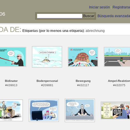
Iniciar sesión
|
Registrars
06
Búsqueda avanzad
DA DE:
Etiquetas (por lo menos una etiqueta)
: abrechnung
Bidinator
Bodenpersonal
Bewegung
Ampel-Reaktio
#439913
#209881
#432117
#432075