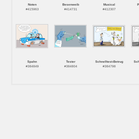
Noten
Besenweib
Musical
P
#415963
#414731
#412307
Spahn
Tester
Schnelltest-Betrug
Sch
#384849
#384804
#384798