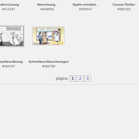
aket-Lösung
Abrechnung..
Spahn ermittelt...
Corona-Thriller
#412197
#408958
#385947
#385193
nelltest-Betrug
Schnelltest-Abrechnungen
#384797
#384788
página
1
2
3