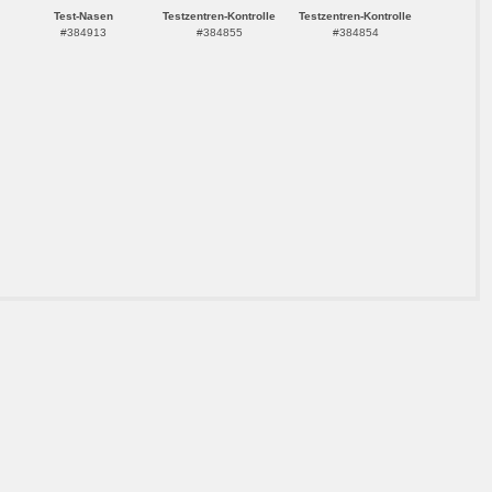
Test-Nasen
Testzentren-Kontrolle
Testzentren-Kontrolle
#384913
#384855
#384854