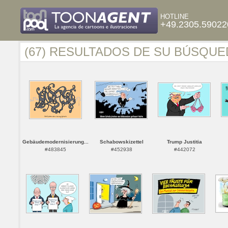
HOTLINE
+49.2305.59022
(67) RESULTADOS DE SU BÚSQUE
Gebäudemodernisierung...
Schabowskizettel
Trump Justitia
#483845
#452938
#442072