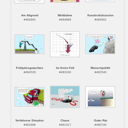
Am Abgrund
Weltbühne
Kanzlerdiskussion
#484992
#484868
#484561
Frühjahrsgutachten
Im freien Fall
Wunschpolitik
#484529
#483160
#482540
Verfahrene Situation
Chaos
Guter Rat
#481998
#481317
#480740