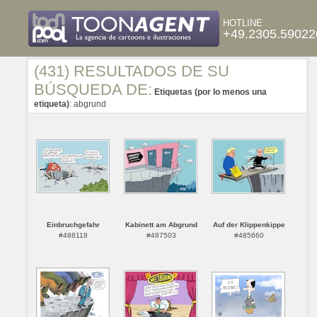
HOTLINE
+49.2305.59022
(431) RESULTADOS DE SU
BÚSQUEDA DE:
Etiquetas (por lo menos una
etiqueta)
: abgrund
Einbruchgefahr
Kabinett am Abgrund
Auf der Klippenkippe
#488118
#487503
#485660