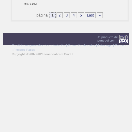
#473163
página
1
2
3
4
5
Last
»
Un producto de
toonpool.com
Condiciones generales de contratación
|
Protección de datos
|
Aviso legal
|
Contacto
|
Primeros Pasos
Copyright © 2007-2026 toonpool.com GmbH