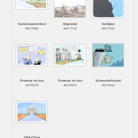
Sozialstaatsreform
Abgründe
Geldgier
#477908
#477733
#477652
Proteste im Iran
Proteste im Iran
Schwurbelkurbel
#476976
#476975
#473916
USA-China