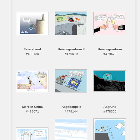
Feierabend
Heizungsreform II
Heizungsreform
#480136
#479679
#479678
Merz in China
Abgekoppelt
Abgrund
#479671
#479144
#478355