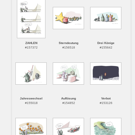
ZAHLEN
Sterndeutung
Drei Könige
#157372
#156518
#155642
Jahreswechsel
Auflösung
Verbot
#155018
#154852
#153126