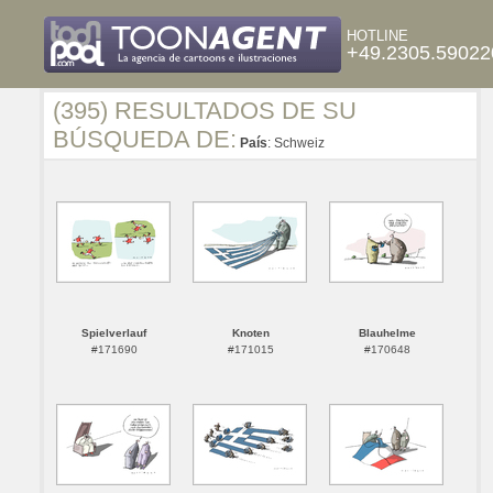
HOTLINE
+49.2305.59022
(395) RESULTADOS DE SU
BÚSQUEDA DE:
País
: Schweiz
Spielverlauf
Knoten
Blauhelme
#171690
#171015
#170648