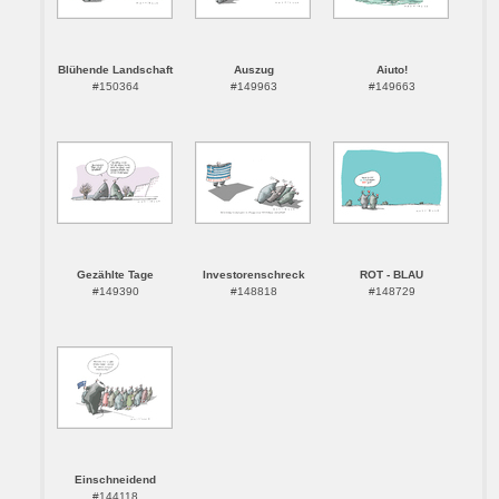
Blühende Landschaft
Auszug
Aiuto!
#150364
#149963
#149663
Gezählte Tage
Investorenschreck
ROT - BLAU
#149390
#148818
#148729
Einschneidend
#144118