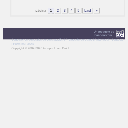
página
1
2
3
4
5
Last
»
Un producto de
toonpool.com
Condiciones generales de contratación
|
Protección de datos
|
Aviso legal
|
Contacto
|
Primeros Pasos
Copyright © 2007-2026 toonpool.com GmbH