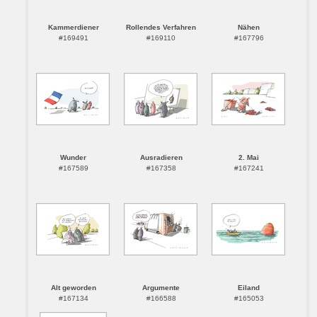
Kammerdiener
Rollendes Verfahren
Nähen
#169491
#169110
#167796
Wunder
Ausradieren
2. Mai
#167589
#167358
#167241
Alt geworden
Argumente
Eiland
#167134
#166588
#165053