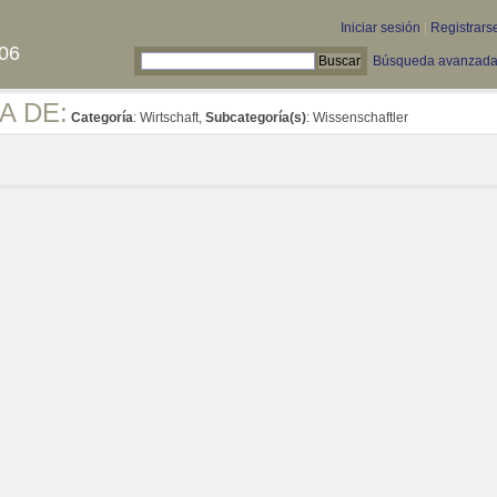
Iniciar sesión
|
Registrars
06
Búsqueda avanzad
A DE:
Categoría
: Wirtschaft,
Subcategoría(s)
: Wissenschaftler