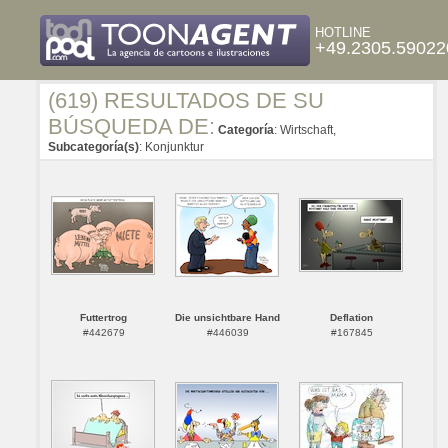
HOTLINE
+49.2305.59022
(619) RESULTADOS DE SU
BÚSQUEDA DE:
Categoría
: Wirtschaft,
Subcategoría(s)
: Konjunktur
Futtertrog
Die unsichtbare Hand
Deflation
#442679
#446039
#167845