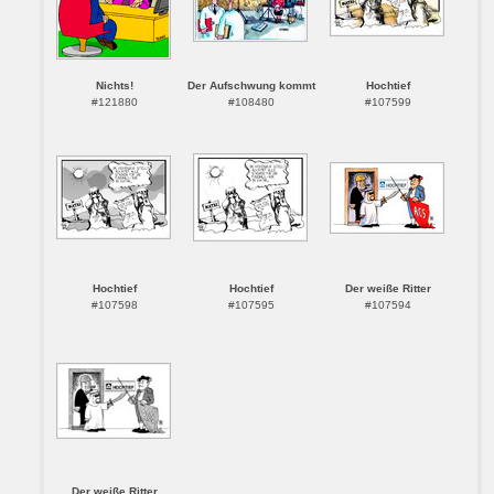
Nichts!
Der Aufschwung kommt
Hochtief
#121880
#108480
#107599
Hochtief
Hochtief
Der weiße Ritter
#107598
#107595
#107594
Der weiße Ritter