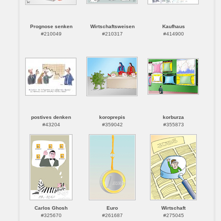
Prognose senken
Wirtschaftsweisen
Kaufhaus
#210049
#210317
#414900
postives denken
koroprepis
korburza
#43204
#359042
#355873
Carlos Ghosh
Euro
Wirtschaft
#325670
#261687
#275045