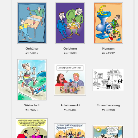
Gehälter
Geldwert
Konsum
#274942
#261680
#274932
Wirtschaft
Arbeitsmarkt
Finanzberatung
#275073
#239381
#138658