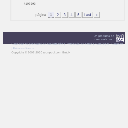
#107593
página
1
2
3
4
5
Last
»
Un producto de
toonpool.com
Condiciones generales de contratación
|
Protección de datos
|
Aviso legal
|
Contacto
|
Primeros Pasos
Copyright © 2007-2026 toonpool.com GmbH