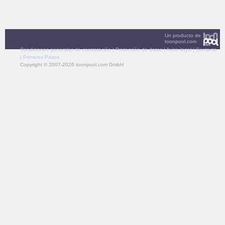
Un producto de
toonpool.com
Condiciones generales de contratación
|
Protección de datos
|
Aviso legal
|
Contacto
|
Primeros Pasos
Copyright © 2007-2026 toonpool.com GmbH