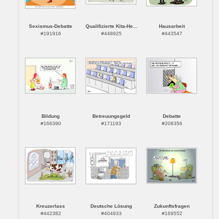
Sexismus-Debatte
Qualifizierte Kita-He...
Hausarbeit
#191916
#448925
#443547
Bildung
Betreuungsgeld
Debatte
#166390
#171193
#208356
Kreuzerlass
Deutsche Lösung
Zukunftsfragen
#442382
#404933
#169552