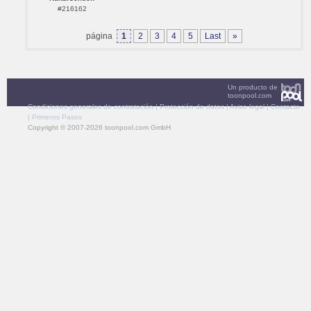
#216162
página
1
2
3
4
5
Last
»
Un producto de
toonpool.com
Condiciones generales de contratación
|
Protección de datos
|
Aviso legal
|
Contacto
|
Primeros Pasos
Copyright © 2007-2026 toonpool.com GmbH