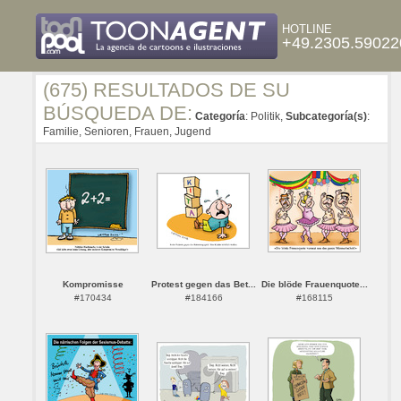
HOTLINE
+49.2305.59022
(675) RESULTADOS DE SU
BÚSQUEDA DE:
Categoría
: Politik,
Subcategoría(s)
:
Familie, Senioren, Frauen, Jugend
Kompromisse
Protest gegen das Bet...
Die blöde Frauenquote...
#170434
#184166
#168115