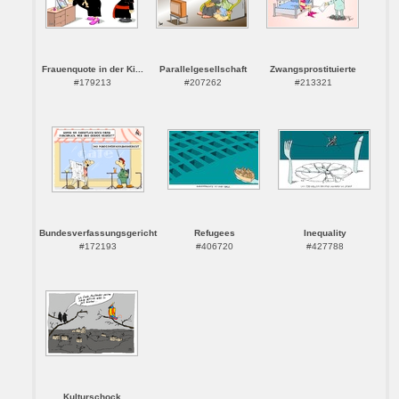
Frauenquote in der Ki...
Parallelgesellschaft
Zwangsprostituierte
#179213
#207262
#213321
Bundesverfassungsgericht
Refugees
Inequality
#172193
#406720
#427788
Kulturschock