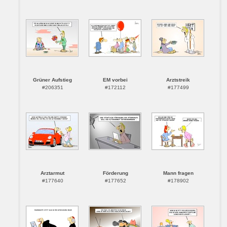
Grüner Aufstieg
EM vorbei
Arztstreik
#206351
#172112
#177499
Arztarmut
Förderung
Mann fragen
#177640
#177652
#178902