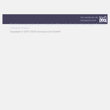
Un producto de
toonpool.com
Condiciones generales de contratación
|
Protección de datos
|
Aviso legal
|
Contacto
|
Primeros Pasos
Copyright © 2007-2026 toonpool.com GmbH