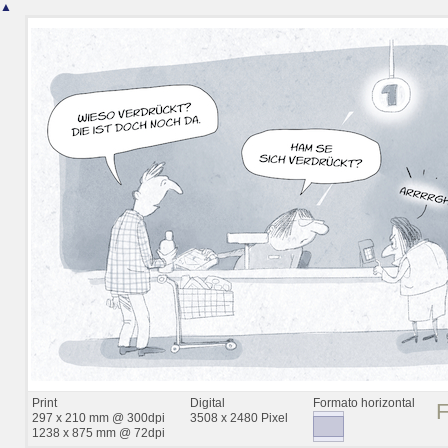
▲
Print
Digital
Formato horizontal
297 x 210 mm @ 300dpi
3508 x 2480 Pixel
1238 x 875 mm @ 72dpi