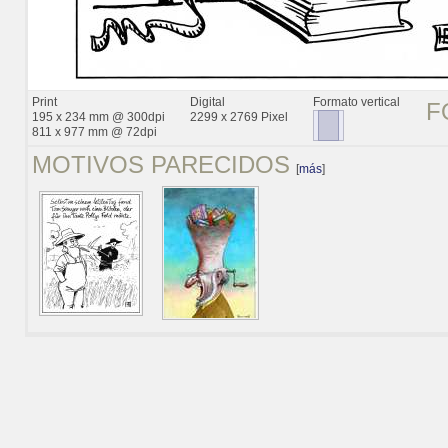
Print
Digital
Formato vertical
F
195 x 234 mm @ 300dpi
2299 x 2769 Pixel
811 x 977 mm @ 72dpi
MOTIVOS PARECIDOS
[
más
]