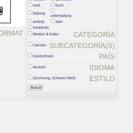
maß
buch
bildung
unterhaltung
anfang
start
frankfurter
ORMAT
CATEGORÍA
Medien & Kultur
SUBCATEGORÍA(S)
Literatur
PAÍS
Deutschland
IDIOMA
deutsch
ESTILO
Zeichnung, Schwarz-Weiß