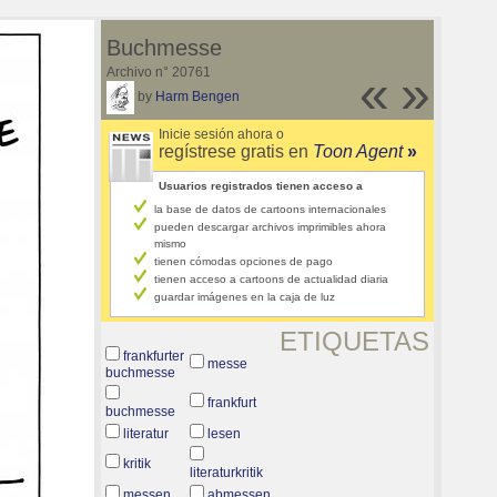
Buchmesse
Archivo n° 20761
«
»
by
Harm Bengen
Inicie sesión ahora o
regístrese gratis en
Toon Agent
»
Usuarios registrados tienen acceso a
la base de datos de cartoons internacionales
pueden descargar archivos imprimibles ahora
mismo
tienen cómodas opciones de pago
tienen acceso a cartoons de actualidad diaria
guardar imágenes en la caja de luz
ETIQUETAS
frankfurter
messe
buchmesse
frankfurt
buchmesse
literatur
lesen
kritik
literaturkritik
messen
abmessen