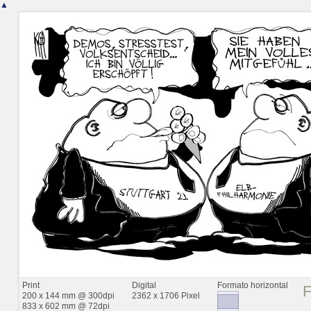
▲
Print
Digital
Formato horizontal
200 x 144 mm @ 300dpi
2362 x 1706 Pixel
833 x 602 mm @ 72dpi