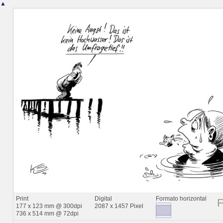
▲
Print
Digital
Formato horizontal
177 x 123 mm @ 300dpi
2087 x 1457 Pixel
736 x 514 mm @ 72dpi