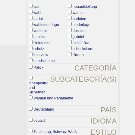
spd
neuaufstellung
wahl
wahlen
partei
parteien
wahlniederlage
niederlage
verlierer
desaster
nahles
gabriel
steinmeier
steinbrück
scholz
schockstarre
interview
rücken
bandscheibe
CATEGORÍA
Politik
SUBCATEGORÍA(S)
Innenpolitik
und
Sicherheit
Wahlen und Parlamente
PAÍS
Deutschland
IDIOMA
deutsch
ESTILO
Zeichnung, Schwarz-Weiß