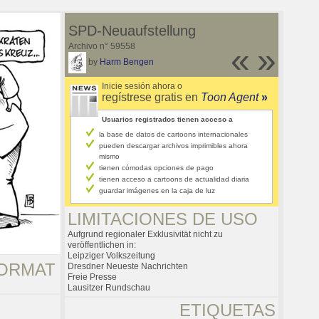
SPD-Neuaufstellung
Archivo n° 59558
«
»
by
Harm Bengen
Inicie sesión ahora o
regístrese gratis en
Toon Agent
»
Usuarios registrados tienen acceso a
la base de datos de cartoons internacionales
pueden descargar archivos imprimibles ahora
mismo
tienen cómodas opciones de pago
tienen acceso a cartoons de actualidad diaria
guardar imágenes en la caja de luz
LIMITACIONES DE USO
Aufgrund regionaler Exklusivität nicht zu
veröffentlichen in:
Leipziger Volkszeitung
ORMAT
Dresdner Neueste Nachrichten
Freie Presse
Lausitzer Rundschau
ETIQUETAS