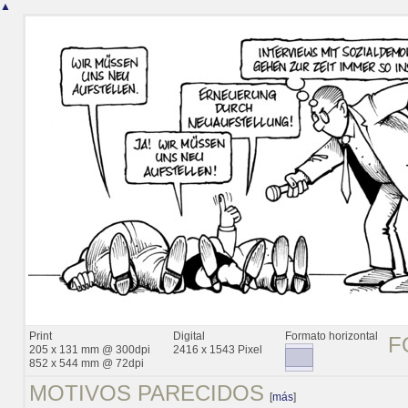
▲
Print
Digital
Formato horizontal
F
205 x 131 mm @ 300dpi
2416 x 1543 Pixel
852 x 544 mm @ 72dpi
MOTIVOS PARECIDOS
[
más
]