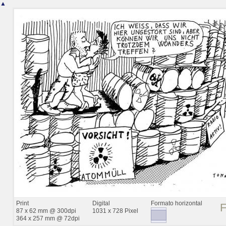
▲
Print
Digital
Formato horizontal
87 x 62 mm @ 300dpi
1031 x 728 Pixel
364 x 257 mm @ 72dpi