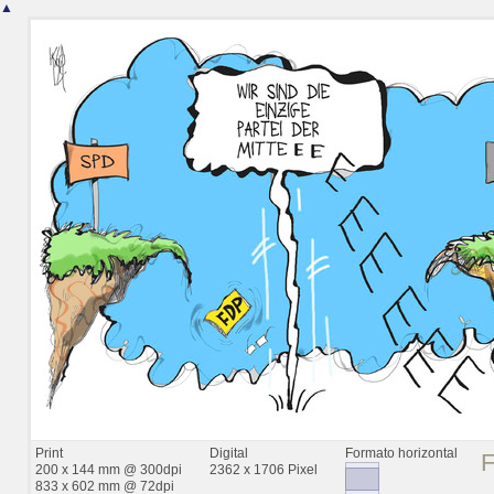
▲
Print
Digital
Formato horizontal
200 x 144 mm @ 300dpi
2362 x 1706 Pixel
833 x 602 mm @ 72dpi