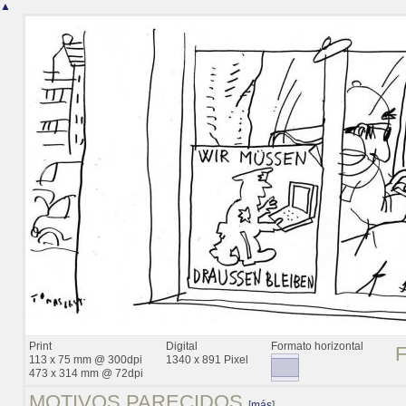
▲
Print
Digital
Formato horizontal
113 x 75 mm @ 300dpi
1340 x 891 Pixel
473 x 314 mm @ 72dpi
MOTIVOS PARECIDOS
[
más
]