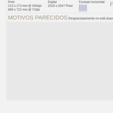
Print
Digital
Formato horizontal
213 x 173 mm @ 300dpi
2520 x 2047 Pixel
889 x 722 mm @ 72dpi
MOTIVOS PARECIDOS
Desgraciadamente no está dispo