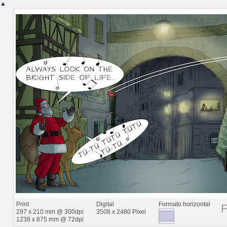
▲
Print
Digital
Formato horizontal
297 x 210 mm @ 300dpi
3508 x 2480 Pixel
1238 x 875 mm @ 72dpi