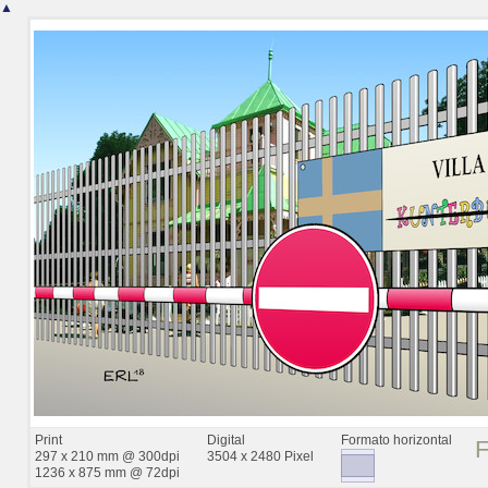
▲
Print
Digital
Formato horizontal
297 x 210 mm @ 300dpi
3504 x 2480 Pixel
1236 x 875 mm @ 72dpi