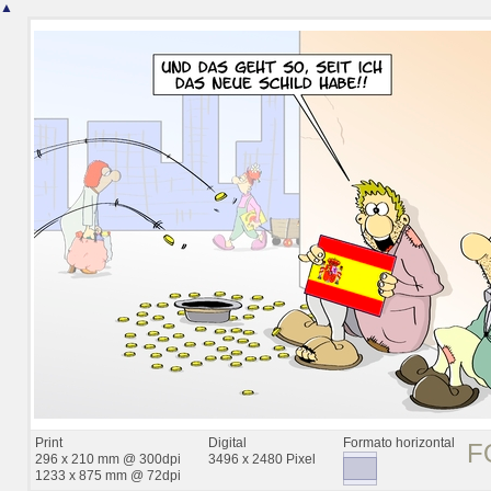
▲
Print
Digital
Formato horizontal
F
296 x 210 mm @ 300dpi
3496 x 2480 Pixel
1233 x 875 mm @ 72dpi