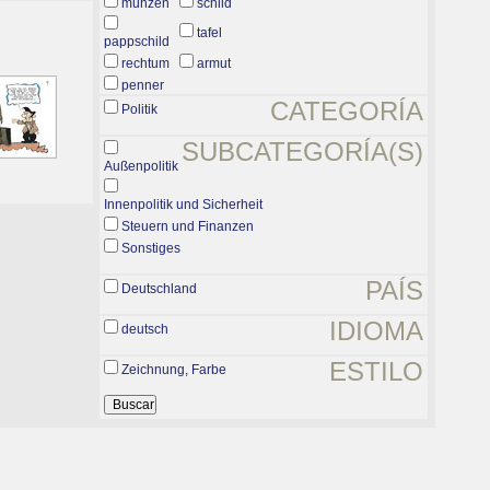
münzen
schild
tafel
pappschild
rechtum
armut
penner
CATEGORÍA
Politik
SUBCATEGORÍA(S)
Außenpolitik
Innenpolitik und Sicherheit
Steuern und Finanzen
Sonstiges
PAÍS
Deutschland
IDIOMA
deutsch
ESTILO
Zeichnung, Farbe