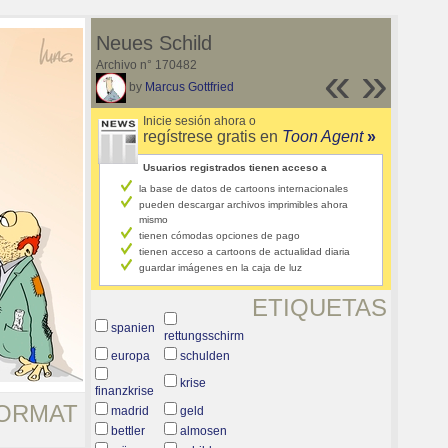
Neues Schild
Archivo n° 170482
«
»
by
Marcus Gottfried
Inicie sesión ahora o
regístrese gratis en
Toon Agent
»
Usuarios registrados tienen acceso a
la base de datos de cartoons internacionales
pueden descargar archivos imprimibles ahora
mismo
tienen cómodas opciones de pago
tienen acceso a cartoons de actualidad diaria
guardar imágenes en la caja de luz
ETIQUETAS
spanien
rettungsschirm
europa
schulden
krise
finanzkrise
ORMAT
madrid
geld
bettler
almosen