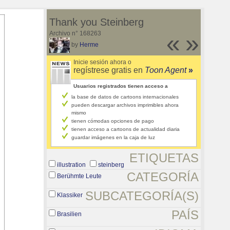
Thank you Steinberg
Archivo n° 168263
«
»
by
Herme
Inicie sesión ahora o
regístrese gratis en
Toon Agent
»
Usuarios registrados tienen acceso a
la base de datos de cartoons internacionales
pueden descargar archivos imprimibles ahora
mismo
tienen cómodas opciones de pago
tienen acceso a cartoons de actualidad diaria
guardar imágenes en la caja de luz
ETIQUETAS
illustration
steinberg
CATEGORÍA
Berühmte Leute
SUBCATEGORÍA(S)
Klassiker
PAÍS
Brasilien