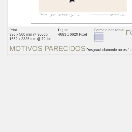
Print
Digital
Formato horizontal
F
396 x 560 mm @ 300dpi
4683 x 6620 Pixel
1652 x 2335 mm @ 72dpi
MOTIVOS PARECIDOS
Desgraciadamente no está d