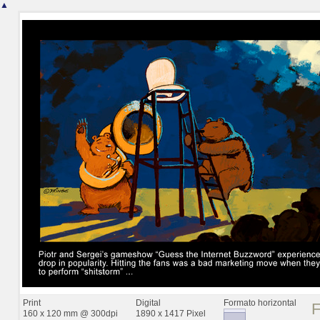
▲
Print
Digital
Formato horizontal
160 x 120 mm @ 300dpi
1890 x 1417 Pixel