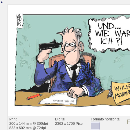
▲
Print
Digital
Formato horizontal
200 x 144 mm @ 300dpi
2362 x 1706 Pixel
833 x 602 mm @ 72dpi