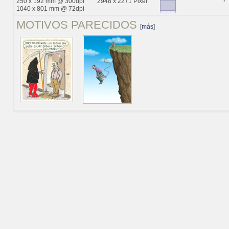
250 x 192 mm @ 300dpi
2948 x 2271 Pixel
1040 x 801 mm @ 72dpi
MOTIVOS PARECIDOS
[
más
]