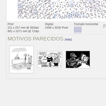
Print
Digital
Formato horizontal
211 x 257 mm @ 300dpi
2496 x 3036 Pixel
881 x 1071 mm @ 72dpi
MOTIVOS PARECIDOS
[
más
]