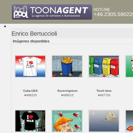
HOTLINE
+49.2305.59022
▲
Enrico Bertuccioli
Imágenes disponibles
Cuba-USA
Sovereignism
Trash bins
#488225
#488015
#487735