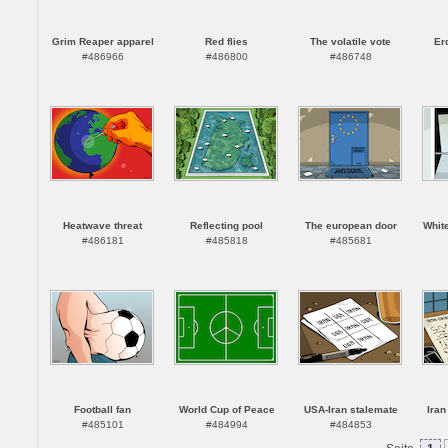
Grim Reaper apparel
Red flies
The volatile vote
Er
#486966
#486800
#486748
Heatwave threat
Reflecting pool
The european door
Whit
#486181
#485818
#485681
Football fan
World Cup of Peace
USA-Iran stalemate
Iran
#485101
#484994
#484853