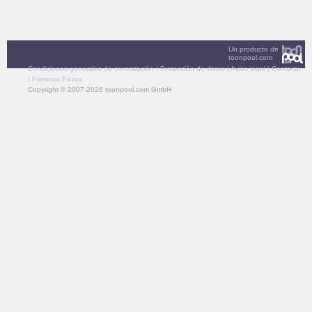
Un producto de
toonpool.com
Condiciones generales de contratación
|
Protección de datos
|
Aviso legal
|
Contacto
|
Primeros Pasos
Copyright © 2007-2026 toonpool.com GmbH