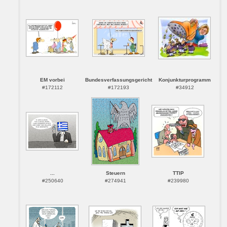
EM vorbei
Bundesverfassungsgericht
Konjunkturprogramm
#172112
#172193
#34912
...
Steuern
TTIP
#250640
#274941
#239980