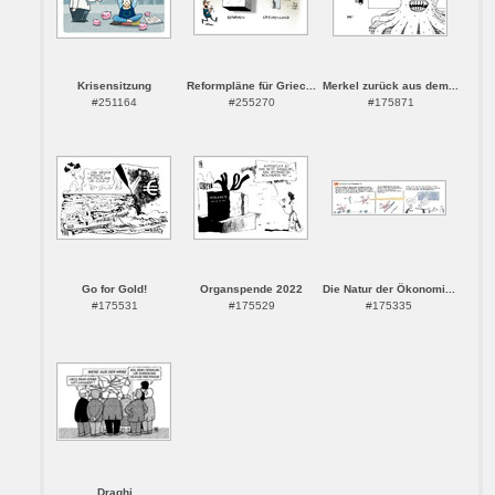
Krisensitzung
Reformpläne für Griec...
Merkel zurück aus dem...
#251164
#255270
#175871
Go for Gold!
Organspende 2022
Die Natur der Ökonomi...
#175531
#175529
#175335
Draghi