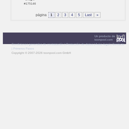
#175146
página
1
2
3
4
5
Last
»
Un producto de
toonpool.com
Condiciones generales de contratación
|
Protección de datos
|
Aviso legal
|
Contacto
|
Primeros Pasos
Copyright © 2007-2026 toonpool.com GmbH