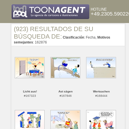
HOTLINE
+49.2305.59022
(923) RESULTADOS DE SU
BÚSQUEDA DE:
Clasificación
: Fecha,
Motivos
semejantes
: 162876
Licht aus!
Ast sägen
Wertsachen
#167323
#167846
#168444