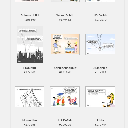
Schutzschild
Neues Schild
US Defizit
#168860
#170482
#170579
Frankfurt
Schuldenschnitt
Aufschlag
#172342
#171078
#172114
Murmeltier
US Defizit
Licht
#179285
#209208
#172744