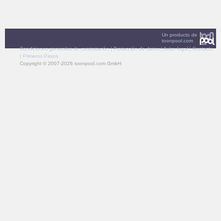
Un producto de
toonpool.com
Condiciones generales de contratación
|
Protección de datos
|
Aviso legal
|
Contacto
|
Primeros Pasos
Copyright © 2007-2026 toonpool.com GmbH