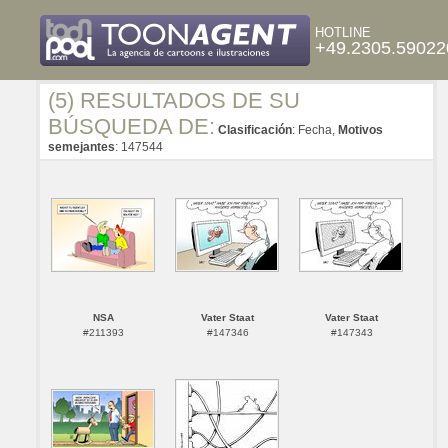
HOTLINE
+49.2305.59022
(5) RESULTADOS DE SU
BÚSQUEDA DE:
Clasificación
: Fecha,
Motivos
semejantes
: 147544
NSA
Vater Staat
Vater Staat
#211393
#147346
#147343