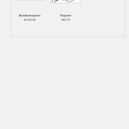
Bundestrojaner
Trojaner
#146168
#6179