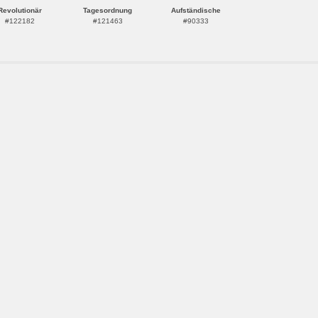
Revolutionär
Tagesordnung
Aufständische
#122182
#121463
#90333