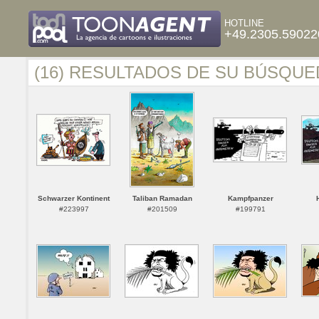
HOTLINE
+49.2305.59022
(16) RESULTADOS DE SU BÚSQUE
Schwarzer Kontinent
Taliban Ramadan
Kampfpanzer
#223997
#201509
#199791