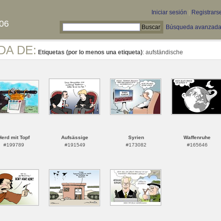
Iniciar sesión
|
Registrars
06
Búsqueda avanzad
DA DE:
Etiquetas (por lo menos una etiqueta)
: aufständische
Herd mit Topf
Aufsässige
Syrien
Waffenruhe
#199789
#191549
#173082
#165646