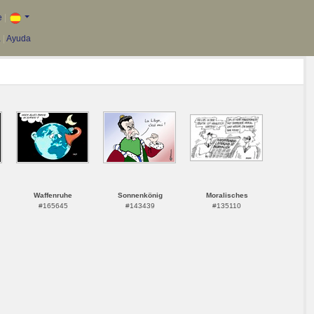
e
|
a
|
Ayuda
Waffenruhe
Sonnenkönig
Moralisches
#165645
#143439
#135110